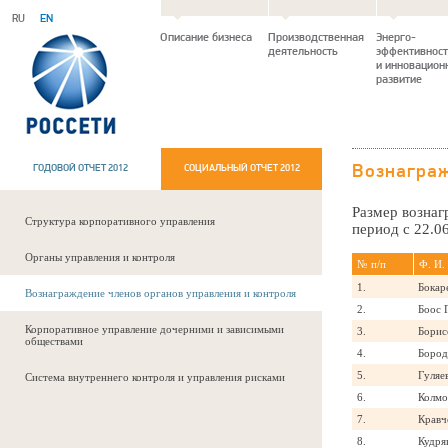
RU
EN
Описание бизнеса
Производственная
Энерго-
деятельность
эффективност
и инновацион
развитие
ГОДОВОЙ ОТЧЕТ 2012
СОЦИАЛЬНЫЙ ОТЧЕТ 2012
Вознаграж
Размер вознаг
Структура корпоративного управления
период с 22.06
Органы управления и контроля
№ п/п
Ф. И.
1.
Бокар
Вознаграждение членов органов управления и контроля
2.
Боос 
Корпоративное управление дочерними и зависимыми
3.
Борис
обществами
4.
Бород
5.
Гуляе
Система внутреннего контроля и управления рисками
6.
Колмо
7.
Кравч
8.
Кудря