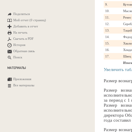
9.
Кутов
10.
Масло
Поделиться
11.
Ремес
Мой отчет (
0 страниц
)
12.
Сереб
Добавить в отчет
13.
Таций
На печать
14.
Федор
Скачать в PDF
15.
Хвали
История
16.
Хенде
Обратная связь
17.
Швец 
Поиск
Итого
МАТЕРИАЛЫ
Увеличить таб
Приложения
Размер вознаг
Все материалы
Размер возна
исполнительно
за период с 1
Размер возна
исполнительн
директора Общ
года составил
Размер вознаг