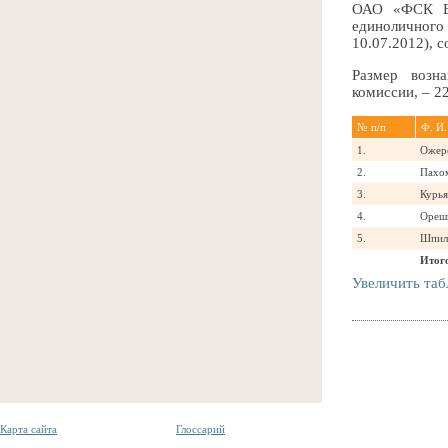
ОАО «ФСК ЕЭ
единоличног
10.07.2012), с
Размер возн
комиссии, – 22
№ п/п
Ф. И.
1.
Ожере
2.
Пахо
3.
Курь
4.
Ореш
5.
Шпил
Итог
Увеличить таб
Карта сайта
Глоссарий