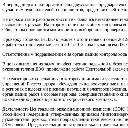
В период подготовки организована двухэтапная предварительн
с участием руководителей, специалистов, представителей тех
На первом этапе работы комиссий выявлялись негативные тен
выявленных рисков. На втором этапе под особым контролем ко
Обществом проводился мониторинг и выборочные проверки ра
Проверку готовности ДЗО к работе в отопительный сезон 2012
к работе в отопительный сезон 2011/2012 года выдан всем ДЗ
Ответственным подразделением за организацию контроля хода 
В целях выполнения задач по обеспечению надежной и безопа
руководителями ДЗО, продолжена работа Центральной экзамен
На селекторных совещаниях, в которых принимали участие т
управлений Ростехнадзора, обсуждались первоочередные и на
в регионах с высокими рисками нарушения электроснабжения
организации работ в особые периоды, совершенствованию сис
по снижению рисков в работе электросетевого комплекса.
Деятельность Центральной экзаменационной комиссии (ЦЭК) О
Российской Федерации, утвержденных приказом Минтопэнерго 
руководители, руководители подразделений технической инспе
43 человека. Предэкзаменационная подготовка и проверка зна