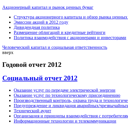
Акционерный капитал и рынок ценных бумаг
Структура акционерного капитала и обзор рынка ценных
Эмиссии акций в 2012 году
Дивидендная политика
Размещение облигаций и кредитные рейтинги
Политика взаимодействия с акционерами и инвесторами
Человеческий капитал и социальная ответственность
вверх
Годовой отчет 2012
Социальный отчет 2012
Оказание услуг по передаче электрической энергии
Оказание услуг по технологическому присоединению
Производственный контроль, охрана труда и технологиче
Предупреждение и ликвидация аварийных/чрезвычайных 
Технический аудит
Организация и принципы взаимодействия с потребителя
Информационные технологии и телекоммуникации