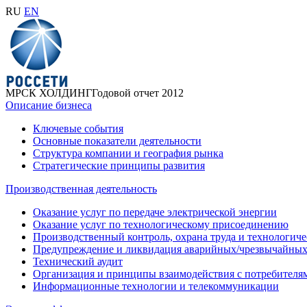
RU
EN
МРСК ХОЛДИНГ
Годовой отчет 2012
Описание бизнеса
Ключевые события
Основные показатели деятельности
Структура компании и география рынка
Стратегические принципы развития
Производственная деятельность
Оказание услуг по передаче электрической энергии
Оказание услуг по технологическому присоединению
Производственный контроль, охрана труда и технологиче
Предупреждение и ликвидация аварийных/чрезвычайных 
Технический аудит
Организация и принципы взаимодействия с потребителя
Информационные технологии и телекоммуникации