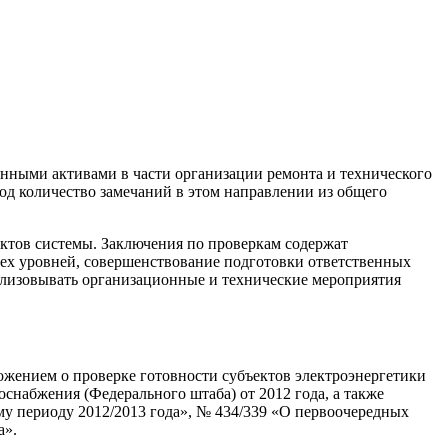
нными активами в части организации ремонта и технического
д количество замечаний в этом направлении из общего
ктов системы. Заключения по проверкам содержат
ех уровней, совершенствование подготовки ответственных
ализовывать организационные и технические мероприятия
ожением о проверке готовности субъектов электроэнергетики
снабжения (Федерального штаба) от 2012 года, а также
му периоду 2012/2013 года», № 434/339 «О первоочередных
а».