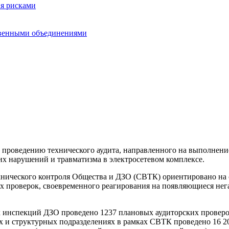
ия рисками
твенными объединениями
и проведению технического аудита, направленного на выполнени
х нарушений и травматизма в электросетевом комплексе.
технического контроля Общества и ДЗО (СВТК) ориентировано н
х проверок, своевременного реагирования на появляющиеся нег
х инспекций ДЗО проведено 1237 плановых аудиторских проверо
х и структурных подразделениях в рамках СВТК проведено 16 20