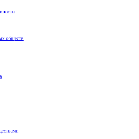
ивности
ых обществ
а
ществами