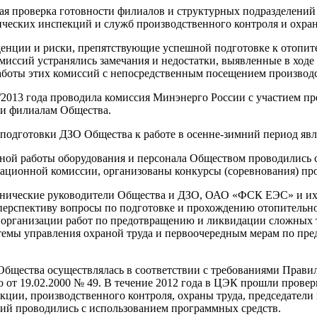
ая проверка готовности филиалов и структурных подразделений
нических инспекций и служб производственного контроля и охра
денции и риски, препятствующие успешной подготовке к отопите
миссий устранялись замечания и недостатки, выявленные в ходе
боты этих комиссий с непосредственным посещением производс
/2013 года проводила комиссия Минэнерго России с участием п
О и филиалам Общества.
подготовки ДЗО Общества к работе в осенне-зимний период явля
сной работы оборудования и персонала Обществом проводились 
ационной комиссии, организованы конкурсы (соревнования) про
ехнические руководители Общества и ДЗО, ОАО «ФСК ЕЭС» и их
 перспективу вопросы по подготовке и прохождению отопитель
, организации работ по предотвращению и ликвидации сложных
темы управления охраной труда и первоочередным мерам по пр
бщества осуществлялась в соответствии с требованиями Правил
от 19.02.2000 № 49. В течение 2012 года в ЦЭК прошли провер
кции, производственного контроля, охраны труда, председател
ний проводились с использованием программных средств.